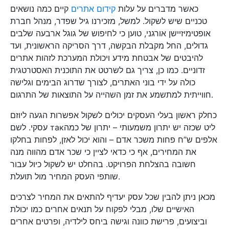
כאשר מדברים על עלות
קידום אתרים
קיים כמה נושאים
טכניים שיש לשקול. למשל, מזכירנו גיל שפדר, מנהל חברת
אופטימיזיישן אורגני, טוען כי לחיפוש של גוגל ארבעה שלבים
גדולים, החל מקבלת הבקשה, דרך הסריקה הראשונית, ועד
להיבטים של אבטחת מידע ויכולת המערכת לזהות אתרים
זדוניים. כמו כן, צריך גם לשרטט את התוכנית האסטרטגית
כולה על ידי בוני האתרים, לצורך שדרוג הבימים וגלישה
חווייתית למתשמע את זמן השהייה על התוצאות של התרגום.
כחלק ראשון בעלי העסקים יכולים לשקול אפשרות הגעה ליוזם
עסקי. לשם такליט שכזה יש יתרון משמעותי – יתרון של כמה
אלפים ש”ח פחות משכר אדם – והוא יכול לאזן, לפחות בחלקו
את המחירים, אף כי כדאי לציין כי שכר אדם מהווה מנה
חשובה בהצלחת הפרויקט. בהחלט יש לשקול כיול עבור
שותפי העסק המחיר מול תועלת.
מכאן ניתן להבין שכל עסק יעדיף להתאים את המחיר לצרכים
האישיים שלו, מבלי לפקוח על תנאים אחרים כמו יכולת
וביצועים, פרישת כוונה וגישה ביחס לילדיה, ופרטים אחרים