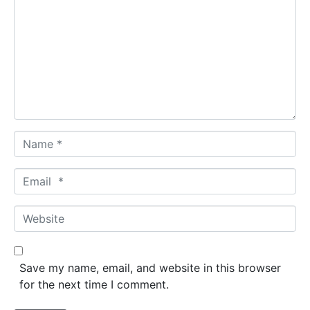
o
m
m
e
n
t
*
N
a
m
E
e
m
*
a
W
i
e
l
b
*
s
Save my name, email, and website in this browser
i
for the next time I comment.
t