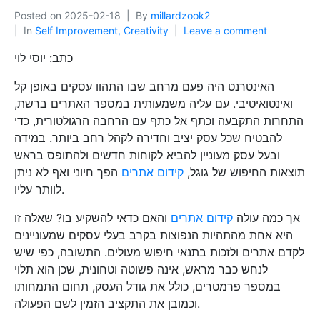
Posted on
2025-02-18
By
millardzook2
In
Self Improvement, Creativity
Leave a comment
כתב: יוסי לוי
האינטרנט היה פעם מרחב שבו התהוו עסקים באופן קל
ואינטואיטיבי. עם עליה משמעותית במספר האתרים ברשת,
התחרות התקבעה וכתף אל כתף עם הרחבה הרגולטורית, כדי
להבטיח שכל עסק יציב וחדירה לקהל רחב ביותר. במידה
ובעל עסק מעוניין להביא לקוחות חדשים ולהתופס בראש
תוצאות החיפוש של גוגל,
קידום אתרים
הפך חיוני ואף לא ניתן
לוותר עליו.
אך כמה עולה
קידום אתרים
והאם כדאי להשקיע בו? שאלה זו
היא אחת מהתהיות הנפוצות בקרב בעלי עסקים שמעוניינים
לקדם אתרים ולזכות בתנאי חיפוש מעולים. התשובה, כפי שיש
לנחש כבר מראש, אינה פשוטה וטחונית, שכן הוא תלוי
במספר פרמטרים, כולל את גודל העסק, תחום התמחותו
וכמובן את התקציב הזמין לשם הפעולה.