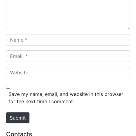
n
t
*
N
a
m
E
e
m
*
a
W
i
e
l
b
*
s
Save my name, email, and website in this browser
i
for the next time I comment.
t
e
Submit
Contacts