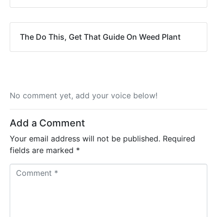
The Do This, Get That Guide On Weed Plant
No comment yet, add your voice below!
Add a Comment
Your email address will not be published.
Required
fields are marked
*
C
o
m
m
e