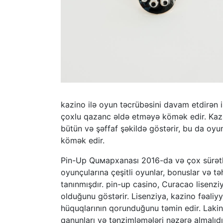
kazino ilə oyun təcrübəsini davam etdirən i
çoxlu qazanc əldə etməyə kömək edir. Kazin
bütün və şəffaf şəkildə göstərir, bu da oyun
kömək edir.
Pin-Up Quмарxanası 2016-da və çox sürətl
oyunçularına çeşitli oyunlar, bonuslar və 
tanınmışdır. pin-up casino, Curacao lisenzi
olduğunu göstərir. Lisenziya, kazino fəali
hüquqlarının qorunduğunu təmin edir. Laki
qanunları və tənzimləmələri nəzərə almalıd