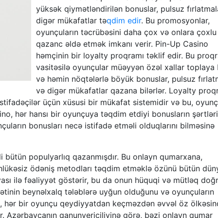
yüksək qiymətləndirilən bonuslar, pulsuz fırlatmal
digər mükafatlar tə
qdim edir
. Bu promosyonlar,
oyunçuların təcrübəsini daha çox və onlara çoxlu
qazanc əldə etmək imkanı verir. Pin-Up Casino
həmçinin bir loyalty proqramı təklif edir. Bu proq
vasitəsilə oyunçular müəyyən özəl xallar toplaya 
və həmin nöqtələrlə böyük bonuslar, pulsuz fırlat
və digər mükafatlar qazana bilərlər. Loyalty proq
stifadəçilər üçün xüsusi bir mükafat sistemidir və bu, oyunç
o, hər hansı bir oyunçuya təqdim etdiyi bonusların şərtləri
çuların bonusları necə istifadə etməli olduqlarını bilməsinə
i bütün populyarlıq qazanmışdır. Bu onlayn qumarxana,
təhlükəsiz ödəniş metodları təqdim etməklə özünü bütün dü
yası ilə fəaliyyət göstərir, bu da onun hüquqi və mütləq doğ
yyətinin beynəlxalq tələblərə uyğun olduğunu və oyunçuların
n, hər bir oyunçu qeydiyyatdan keçməzdən əvvəl öz ölkəsin
ır. Azərbaycanın qanunvericiliyinə görə, bəzi onlayn qumar