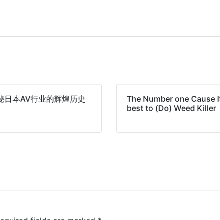
秘日本AV行业的辉煌历史
The Number one Cause It
best to (Do) Weed Killer