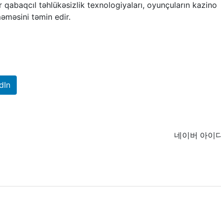
r qabaqcıl təhlükəsizlik texnologiyaları, oyunçuların kazino
əməsini təmin edir.
dIn
네이버 아이