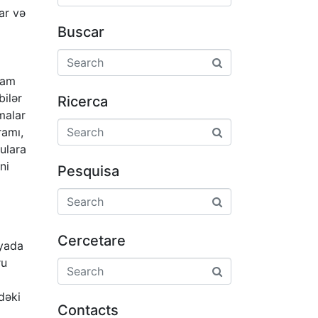
ar və
Buscar
ram
bilər
Ricerca
malar
ramı,
ulara
ni
Pesquisa
Cercetare
nyada
ru
dəki
Contacts