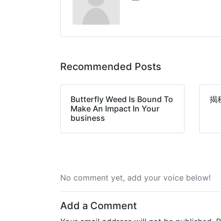
Recommended Posts
Butterfly Weed Is Bound To
揭
Make An Impact In Your
business
No comment yet, add your voice below!
Add a Comment