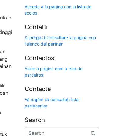
Acceda a la página con la lista de
socios
rikan
Contatti
inggi
Si prega di consultare la pagina con
l'elenco dei partner
dan
Contactos
ang
ainan
Visite a página com a lista de
parceiros
lik
Contacte
 dan
Vă rugăm să consultați lista
partenerilor
a
Search
tuk