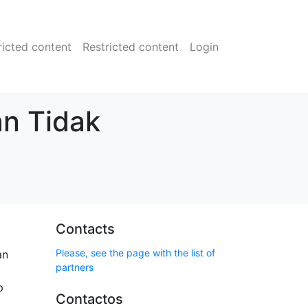
ricted content
Restricted content
Login
an Tidak
Contacts
Please, see the page with the list of
an
partners
p
Contactos