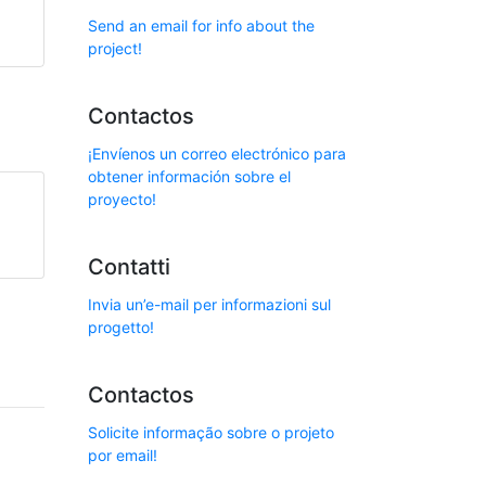
Send an email for info about the
project!
Contactos
¡Envíenos un correo electrónico para
obtener información sobre el
proyecto!
Contatti
Invia un’e-mail per informazioni sul
progetto!
Contactos
Solicite informação sobre o projeto
por email!