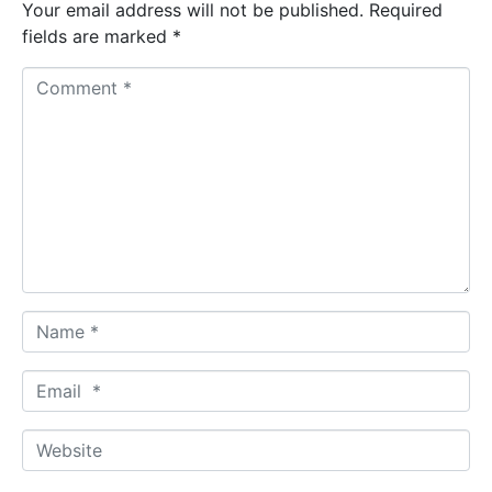
Your email address will not be published.
Required
fields are marked
*
C
o
m
m
e
n
t
*
N
a
m
E
e
m
*
a
W
i
e
l