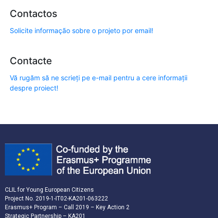
Contactos
Solicite informação sobre o projeto por email!
Contacte
Vă rugăm să ne scrieți pe e-mail pentru a cere informații
despre proiect!
CLIL for Young European Citizens
Project No. 2019-1-IT02-KA201-063222
Erasmus+ Program – Call 2019 – Key Action 2
Strategic Partnership – KA201