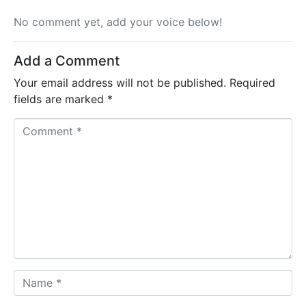
No comment yet, add your voice below!
Add a Comment
Your email address will not be published.
Required
fields are marked
*
C
o
m
m
e
n
t
*
N
a