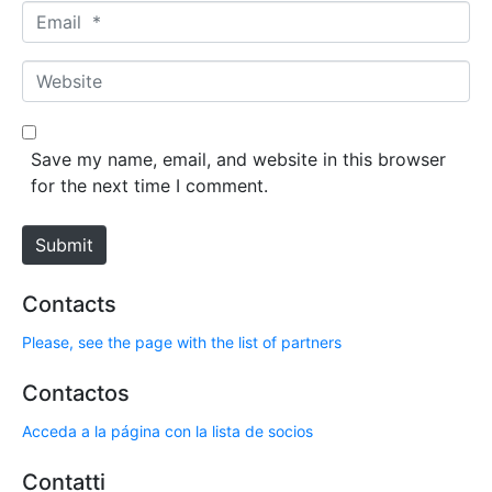
m
E
e
m
*
a
W
i
e
l
b
*
s
Save my name, email, and website in this browser
i
for the next time I comment.
t
e
Submit
Contacts
Please, see the page with the list of partners
Contactos
Acceda a la página con la lista de socios
Contatti