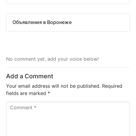
Объявления в Воронеже
No comment yet, add your voice below!
Add a Comment
Your email address will not be published.
Required
fields are marked
*
C
o
m
m
e