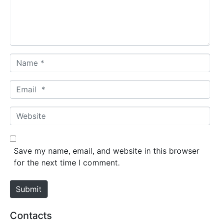
n
t
*
N
a
m
E
e
m
*
a
W
i
e
l
b
*
s
Save my name, email, and website in this browser
i
for the next time I comment.
t
e
Submit
Contacts