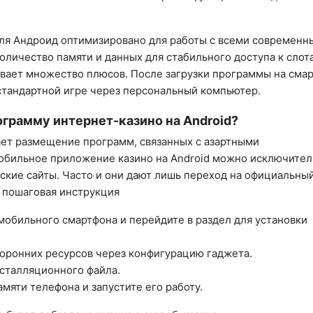
ля Андроид оптимизировано для работы с всеми современн
личество памяти и данных для стабильного доступа к слот
ает множество плюсов. После загрузки программы на смар
 стандартной игре через персональный компьютер.
ограмму интернет-казино на Android?
ает размещение программ, связанных с азартными
мобильное приложение казино на Android можно исключите
ские сайты. Часто и они дают лишь переход на официальны
: пошаговая инструкция
мобильного смартфона и перейдите в раздел для установки
торонних ресурсов через конфигурацию гаджета.
сталляционного файла.
амяти телефона и запустите его работу.