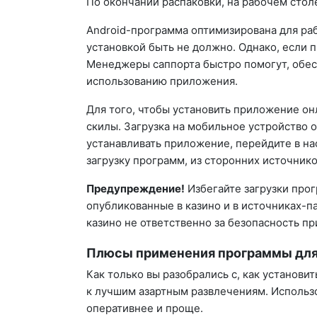
По окончании распаковки, на рабочем столе
Android-программа оптимизирована для раб
установкой быть не должно. Однако, если 
Менеджеры саппорта быстро помогут, обесп
использованию приложения.
Для того, чтобы установить приложение он
скилы. Загрузка на мобильное устройство о
устанавливать приложение, перейдите в на
загрузку программ, из сторонних источнико
Предупреждение!
Избегайте загрузки про
опубликованные в казино и в источниках-п
казино не ответственно за безопасность п
Плюсы применения программы для
Как только вы разобрались с, как установи
к лучшим азартным развлечениям. Использ
оперативнее и проще.