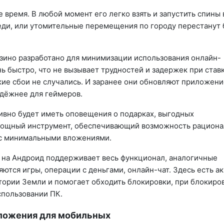
время. В любой момент его легко взять и запустить спины 
еди, или утомительные перемещения по городу перестанут
ино разработано для минимизации использования онлайн-
нь быстро, что не вызывает трудностей и задержек при ставк
кие сбои не случались. И заранее они обновляют приложени
адёжнее для геймеров.
ивно будет иметь оповещения о подарках, выгодных
 мощный инструмент, обеспечивающий возможность рацион
 с минимальными вложениями.
 на Андроид поддерживает весь функционал, аналогичные
ются игры, операции с деньгами, онлайн-чат. Здесь есть а
тории Земли и помогает обходить блокировки, при блокиро
спользовании ПК.
ложения для мобильных