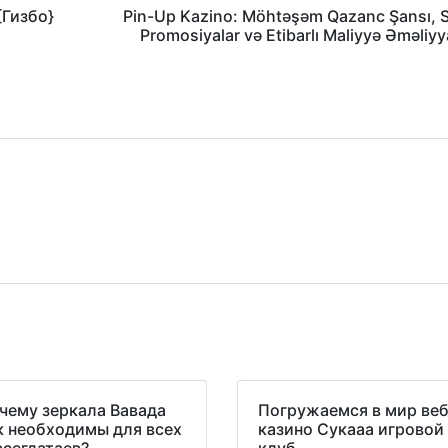
Гизбо}
Pin-Up Kazino: Möhtəşəm Qazanc Şansı, S
Promosiyalar və Etibarlı Maliyyə Əməliyya
чему зеркала Вавада
Погружаемся в мир веб
к необходимы для всех
казино Сукааа игровой