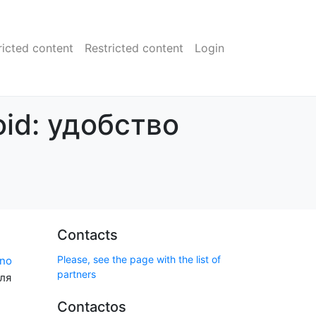
ricted content
Restricted content
Login
id: удобство
Contacts
Please, see the page with the list of
ino
partners
ля
Contactos