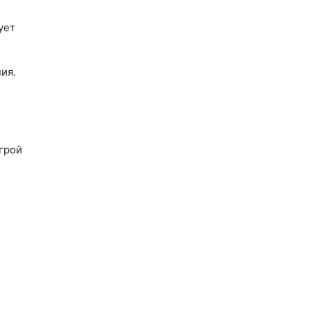
ует
ия.
игрой