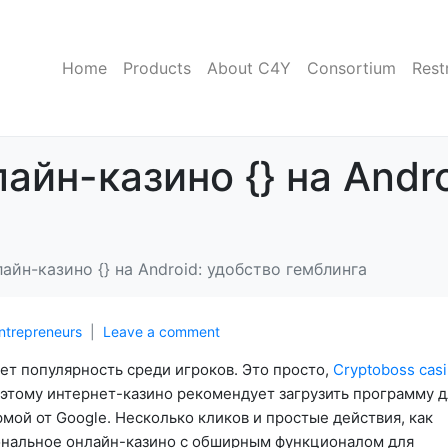
Home
Products
About C4Y
Consortium
Rest
йн-казино {} на Andro
йн-казино {} на Android: удобство гемблинга
ntrepreneurs
Leave a comment
ет популярность среди игроков. Это просто,
Cryptoboss cas
этому интернет-казино рекомендует загрузить программу д
мой от Google. Несколько кликов и простые действия, как
ональное онлайн-казино с обширным функционалом для