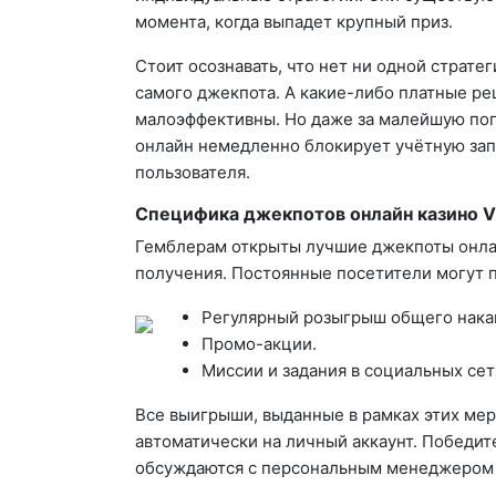
момента, когда выпадет крупный приз.
Стоит осознавать, что нет ни одной страт
самого джекпота. А какие-либо платные ре
малоэффективны. Но даже за малейшую попы
онлайн немедленно блокирует учётную зап
пользователя.
Специфика джекпотов онлайн казино Vu
Гемблерам открыты лучшие джекпоты онлай
получения. Постоянные посетители могут п
Регулярный розыгрыш общего нака
Промо-акции.
Миссии и задания в социальных се
Все выигрыши, выданные в рамках этих ме
автоматически на личный аккаунт. Победит
обсуждаются с персональным менеджером 