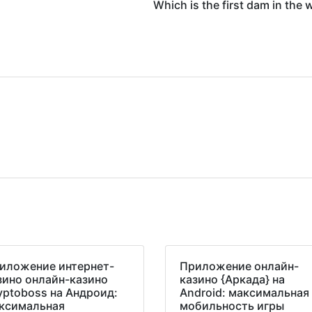
Which is the first dam in the 
иложение интернет-
Приложение онлайн-
зино онлайн-казино
казино {Аркада} на
yptoboss на Андроид:
Android: максимальная
ксимальная
мобильность игры