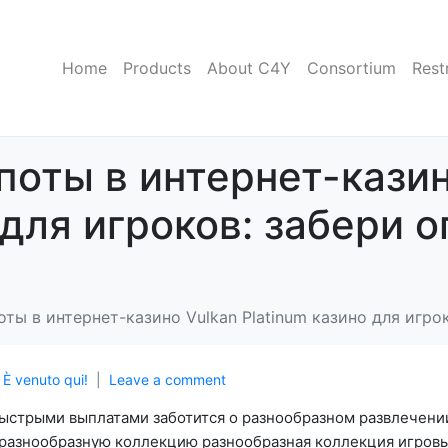
Home
Products
About C4Y
Consortium
Rest
оты в интернет-казин
 для игроков: забери 
ты в интернет-казино Vulkan Platinum казино для игро
n
È venuto qui!
Leave a comment
 быстрыми выплатами заботится о разнообразном развлечени
и разнообразную коллекцию разнообразная коллекция игров