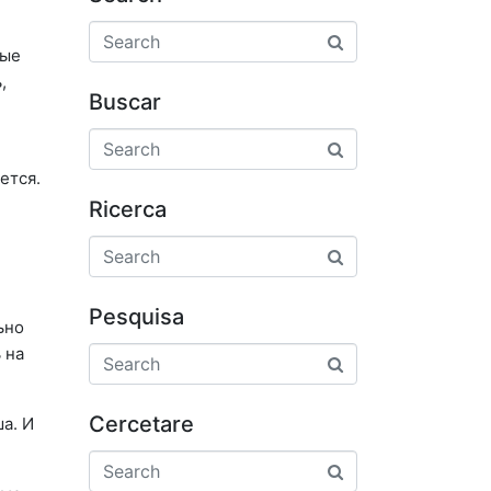
рые
,
Buscar
ется.
Ricerca
Pesquisa
ьно
 на
Cercetare
а. И