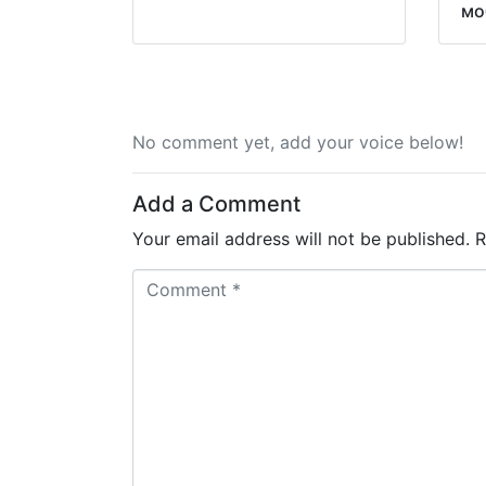
мо
No comment yet, add your voice below!
Add a Comment
Your email address will not be published.
R
C
o
m
m
e
n
t
*