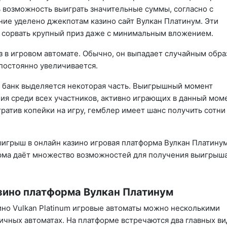
ь возможность выиграть значительные суммы, согласно с
ие уделено джекпотам казино сайт Вулкан Платинум. Эти
 сорвать крупный приз даже с минимальным вложением.
 в игровом автомате. Обычно, он выпадает случайным обра
постоянно увеличивается.
й банк выделяется некоторая часть. Выигрышный момент
я среди всех участников, активно играющих в данный моме
ратив копейки на игру, гемблер имеет шанс получить сотни
ыигрыш в онлайн казино игровая платформа Вулкан Платину
рма даёт множество возможностей для получения выигрыш
зино платформа Вулкан Платинум
ино Vulkan Platinum игровые автоматы можно несколькими
личных автоматах. На платформе встречаются два главных ви