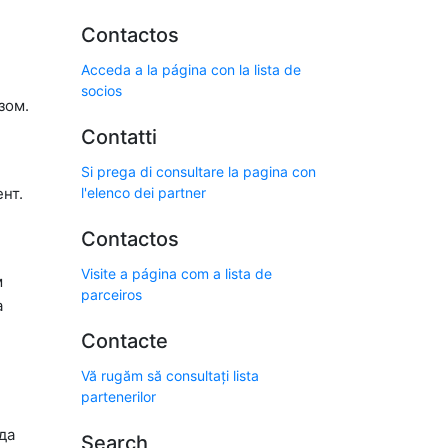
Contactos
Acceda a la página con la lista de
socios
зом.
Contatti
Si prega di consultare la pagina con
нт.
l'elenco dei partner
Contactos
Visite a página com a lista de
м
parceiros
а
Contacte
Vă rugăm să consultați lista
partenerilor
да
Search