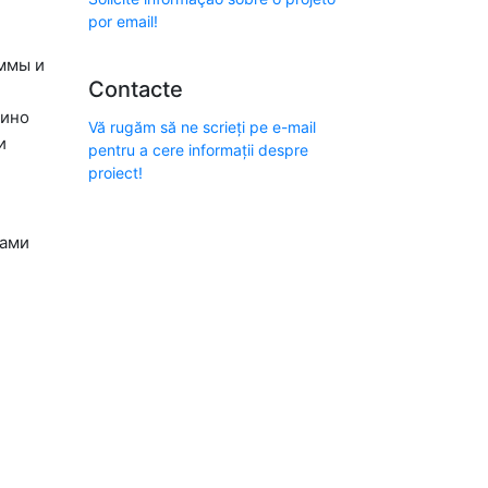
por email!
уммы и
Contacte
зино
Vă rugăm să ne scrieți pe e-mail
и
pentru a cere informații despre
proiect!
сами