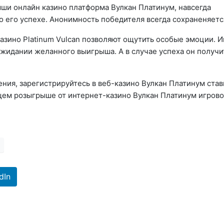
ши онлайн казино платформа Вулкан Платинум, навсегда
о его успехе. Анонимность победителя всегда сохраненяетс
азино Platinum Vulcan позволяют ощутить особые эмоции. И
ожидании желанного выигрыша. А в случае успеха он получи
ия, зарегистрируйтесь в веб-казино Вулкан Платинум став
ющем розыгрыше от интернет-казино Вулкан Платинум игров
dIn