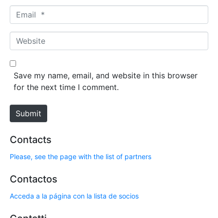
m
E
e
m
*
a
W
i
e
l
b
*
s
Save my name, email, and website in this browser
i
for the next time I comment.
t
e
Submit
Contacts
Please, see the page with the list of partners
Contactos
Acceda a la página con la lista de socios