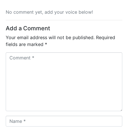
No comment yet, add your voice below!
Add a Comment
Your email address will not be published.
Required
fields are marked
*
C
o
m
m
e
n
t
*
N
a