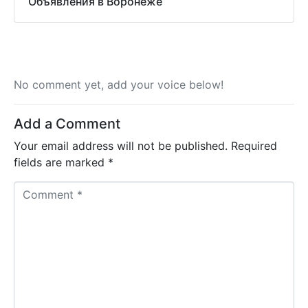
Объявления в Воронеже
No comment yet, add your voice below!
Add a Comment
Your email address will not be published.
Required
fields are marked
*
C
o
m
m
e
n
t
*