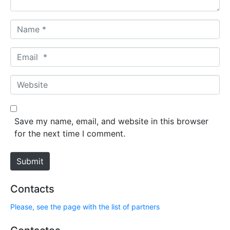
N
a
m
E
e
m
*
a
W
i
e
l
b
*
s
Save my name, email, and website in this browser
i
for the next time I comment.
t
e
Submit
Contacts
Please, see the page with the list of partners