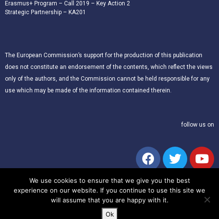
Erasmus+ Program – Call 2019 – Key Action 2
Strategic Partnership – KA201
The European Commission’s support for the production of this publication
does not constitute an endorsement of the contents, which reflect the views
only of the authors, and the Commission cannot be held responsible for any
use which may be made of the information contained therein.
follow us on
We use cookies to ensure that we give you the best
experience on our website. If you continue to use this site we
will assume that you are happy with it.
© 2021 – CLIL for Young European Citizens. All rights reserved.
Ok