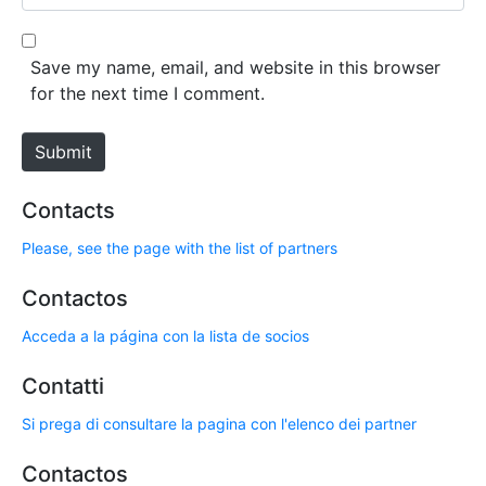
i
e
l
b
*
s
Save my name, email, and website in this browser
i
for the next time I comment.
t
e
Submit
Contacts
Please, see the page with the list of partners
Contactos
Acceda a la página con la lista de socios
Contatti
Si prega di consultare la pagina con l'elenco dei partner
Contactos