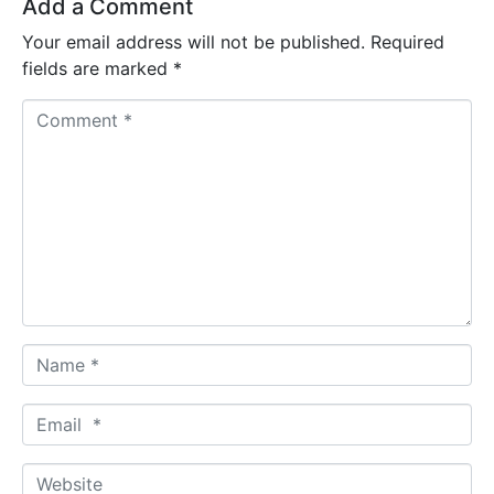
Add a Comment
Your email address will not be published.
Required
fields are marked
*
C
o
m
m
e
n
t
*
N
a
m
E
e
m
*
a
W