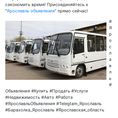
сэкономить время! Присоединяйтесь к
“
Ярославль объявления
” прямо сейчас!
#
Я
р
о
с
л
а
в
л
ь
#
Объявления #Купить #Продать #Услуги
#Недвижимость #Авто #Работа
#ЯрославльОбъявления #Telegtam_Ярославль
#Барахолка_Ярославль #Ярославская_область