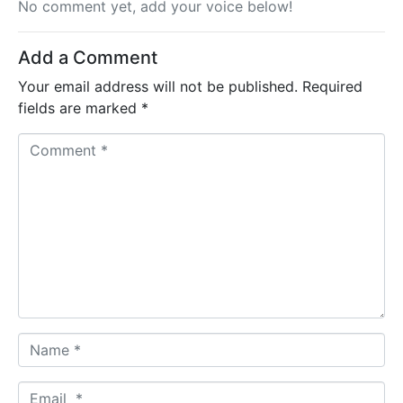
No comment yet, add your voice below!
Add a Comment
Your email address will not be published.
Required
fields are marked
*
C
o
m
m
e
n
t
*
N
a
m
E