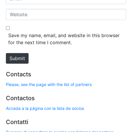
e
m
*
a
W
i
e
l
b
*
s
Save my name, email, and website in this browser
i
for the next time I comment.
t
e
Submit
Contacts
Please, see the page with the list of partners
Contactos
Acceda a la página con la lista de socios
Contatti