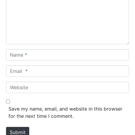
m
m
e
n
t
*
N
a
m
E
e
m
*
a
W
i
e
l
b
*
s
Save my name, email, and website in this browser
i
for the next time I comment.
t
e
Submit