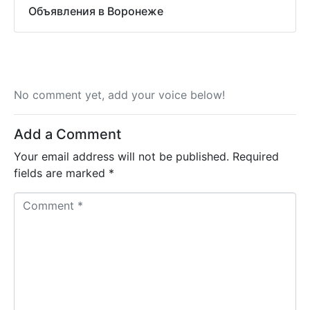
Объявления в Воронеже
No comment yet, add your voice below!
Add a Comment
Your email address will not be published.
Required
fields are marked
*
C
o
m
m
e
n
t