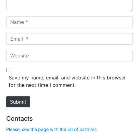
*
N
a
m
E
e
m
*
a
W
i
e
l
b
*
s
Save my name, email, and website in this browser
i
for the next time I comment.
t
e
Submit
Contacts
Please, see the page with the list of partners