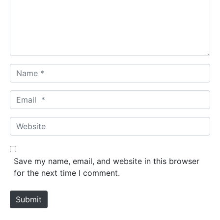
e
n
t
*
N
a
m
E
e
m
*
a
W
i
e
l
b
*
s
Save my name, email, and website in this browser
i
for the next time I comment.
t
e
Submit