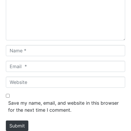
m
e
n
t
*
N
a
m
E
e
m
*
a
W
i
e
l
b
*
s
Save my name, email, and website in this browser
i
for the next time I comment.
t
e
Submit