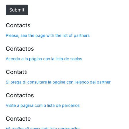
e
Submit
Contacts
Please, see the page with the list of partners
Contactos
Acceda a la página con la lista de socios
Contatti
Si prega di consultare la pagina con l'elenco dei partner
Contactos
Visite a página com a lista de parceiros
Contacte
Vă rugăm să consultați lista partenerilor