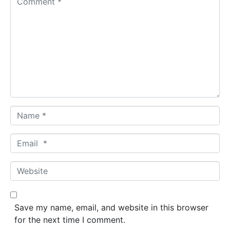
o
m
m
e
n
t
*
N
a
m
E
e
m
*
a
W
i
e
l
b
*
s
Save my name, email, and website in this browser
i
for the next time I comment.
t