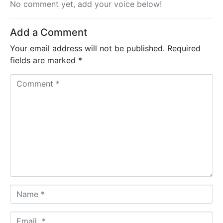
No comment yet, add your voice below!
Add a Comment
Your email address will not be published.
Required
fields are marked
*
C
o
m
m
e
n
t
*
N
a
m
E