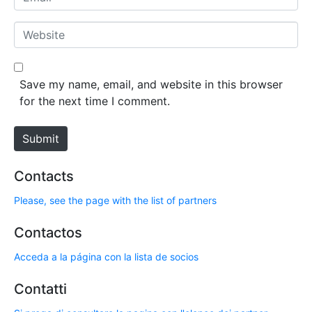
e
m
*
a
W
i
e
l
b
*
s
Save my name, email, and website in this browser
i
for the next time I comment.
t
e
Submit
Contacts
Please, see the page with the list of partners
Contactos
Acceda a la página con la lista de socios
Contatti