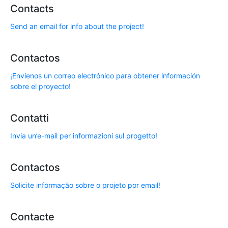
Contacts
Send an email for info about the project!
Contactos
¡Envíenos un correo electrónico para obtener información
sobre el proyecto!
Contatti
Invia un’e-mail per informazioni sul progetto!
Contactos
Solicite informação sobre o projeto por email!
Contacte