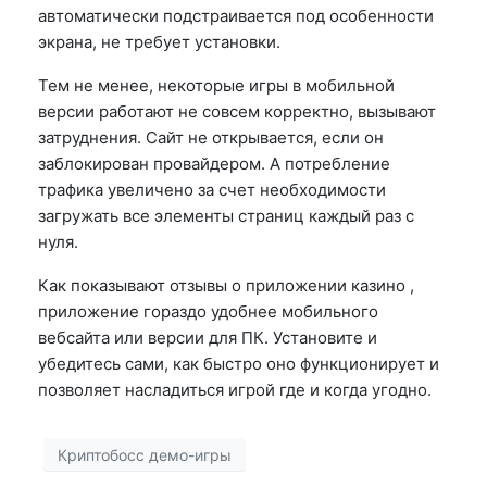
автоматически подстраивается под особенности
экрана, не требует установки.
Тем не менее, некоторые игры в мобильной
версии работают не совсем корректно, вызывают
затруднения. Сайт не открывается, если он
заблокирован провайдером. А потребление
трафика увеличено за счет необходимости
загружать все элементы страниц каждый раз с
нуля.
Как показывают отзывы о приложении казино ,
приложение гораздо удобнее мобильного
вебсайта или версии для ПК. Установите и
убедитесь сами, как быстро оно функционирует и
позволяет насладиться игрой где и когда угодно.
Криптобосс демо-игры