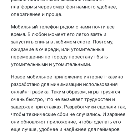
платформы через смартфон намного удобнее,
оперативнее и проще.
Мобильный телефон рядом с нами почти все
время. В любой момент его легко взять и
запустить спины в любимом слоте. Поэтому,
ожидание в очереди, или утомительные
перемещения по городу перестанут быть
утомительными и утомительными.
Новое мобильное приложение интернет-казино
разработано для минимизации использования
онлайн-трафика. Таким образом, игры грузятся
очень быстро, что не вызывает трудностей и
задержек при ставках. Разработчики сделали так,
чтобы технические сбои не случались. И заранее
они обновляют приложение, чтобы сделать его
еще лучше, удобнее и надёжнее для геймеров.