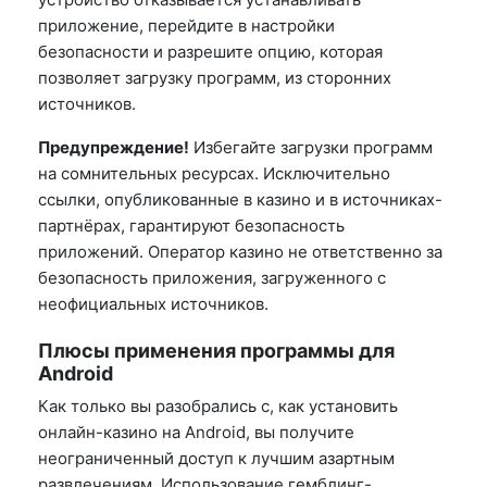
приложение, перейдите в настройки
безопасности и разрешите опцию, которая
позволяет загрузку программ, из сторонних
источников.
Предупреждение!
Избегайте загрузки программ
на сомнительных ресурсах. Исключительно
ссылки, опубликованные в казино и в источниках-
партнёрах, гарантируют безопасность
приложений. Оператор казино не ответственно за
безопасность приложения, загруженного с
неофициальных источников.
Плюсы применения программы для
Android
Как только вы разобрались с, как установить
онлайн-казино на Android, вы получите
неограниченный доступ к лучшим азартным
развлечениям. Использование гемблинг-