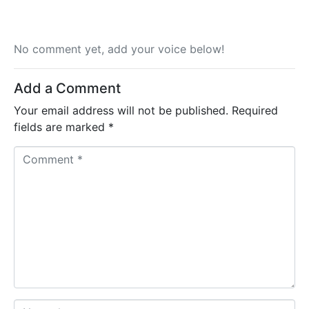
No comment yet, add your voice below!
Add a Comment
Your email address will not be published.
Required
fields are marked
*
C
o
m
m
e
n
t
*
N