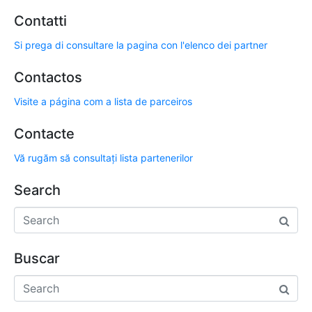
Contatti
Si prega di consultare la pagina con l'elenco dei partner
Contactos
Visite a página com a lista de parceiros
Contacte
Vă rugăm să consultați lista partenerilor
Search
Buscar