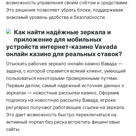
возможность управления своим счётом и средствами.
Это решение позволяет убрать блоки, поддерживая
знакомый уровень удобства и безопасности.
Как найти надёжные зеркала и
приложение для мобильных
устройств интернет-казино Vavada
онлайн казино для реальных ставок?
Отыскать рабочее зеркало онлайн казино Вавада —
задача, с которой справится всякий клиент, умеющий
пользоваться некоторыми проверенными путями.
Первым делом, самый надежный источник данных о
зеркалах — новостные рассылки казино. Оформив
подписку на новостную рассылку Вавада, игроки
регулярно получают работающие ссылки на зеркала.
Это дает возможность быстро переключаться на
активный портал без риска встретить фишинговые
сайты.