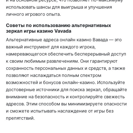
использовать шансы для выигрыша и улучшения
личного игрового опыта.
Советы по использованию альтернативных
зеркал игры казино Vavada
Альтернативные адреса онлайн казино Вавада — это
важный инструмент для каждого игрока,
намеревающегося обеспечить бесперерывный доступ
к своим любимым развлечениям. Они гарантируют
сохранность персональных данных и средств, а также
позволяют наслаждаться полным спектром
возможностей и бонусов онлайн-казино. Используйте
достоверные источники для поиска зеркал, обращайте
внимание на безопасность и контролируйте свежесть
адресов. Этим способом вы минимизируете опасности
и сможете испытывать наслаждение от игры без
препятствий.