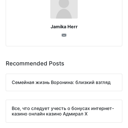
Jamika Herr
Recommended Posts
Семейная жизнь Воронина: близкий взгляд
Все, что следует учесть о бонусах интернет-
казино онлайн казино Адмирал Х