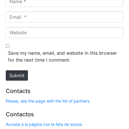
a
m
E
e
m
*
a
W
i
e
l
b
*
s
Save my name, email, and website in this browser
i
for the next time I comment.
t
e
Submit
Contacts
Please, see the page with the list of partners
Contactos
Acceda a la página con la lista de socios