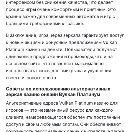
интерфейсом без снижения качества, что делает
процесс игры очень комфортным и приятным. Это
крайне важно для современных автоматов и игр с
большими требованиями к графике.
В заключение, игра через зеркала гарантирует доступ
к новым акциям и бонусным предложениям Vulkan
Platinum казино на деньги. Пользователи получают
одинаковые предложения и промокоды, что и на
основном сайте, что позволяет максимально
использовать шансы для выигрыша и улучшения
своего игрового опыта.
Советы по использованию альтернативных
зеркал казино онлайн Вулкан Платинум
Альтернативные адреса Vulkan Platinum казино для
игроков — это незаменимый ресурс для каждого
клиента, намеревающегося обеспечить постоянный
доступ к своим любимым слотам. Они обеспечивают
сохранность персональных данных и средств, а также