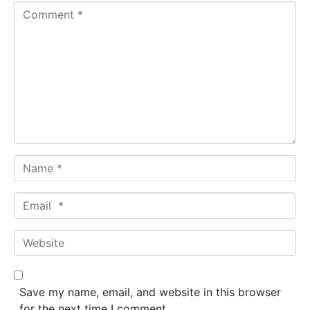
C
o
m
m
e
n
t
*
N
a
m
E
e
m
*
a
W
i
e
l
b
*
s
Save my name, email, and website in this browser
i
for the next time I comment.