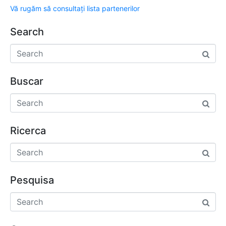
Vă rugăm să consultați lista partenerilor
Search
Buscar
Ricerca
Pesquisa