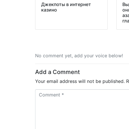
Джекпоты в интернет
Вы
казино
он
аз
гл
No comment yet, add your voice below!
Add a Comment
Your email address will not be published.
R
C
o
m
m
e
n