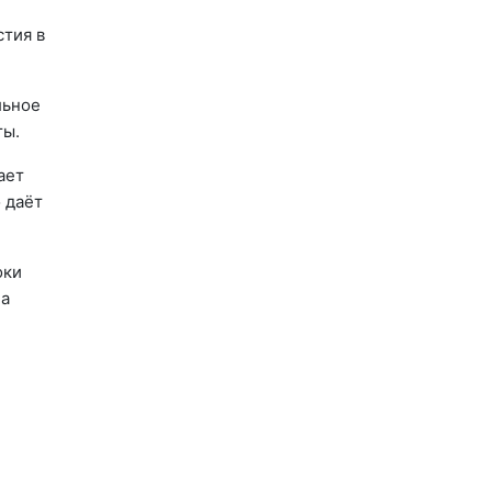
стия в
льное
ты.
ает
 даёт
оки
 а