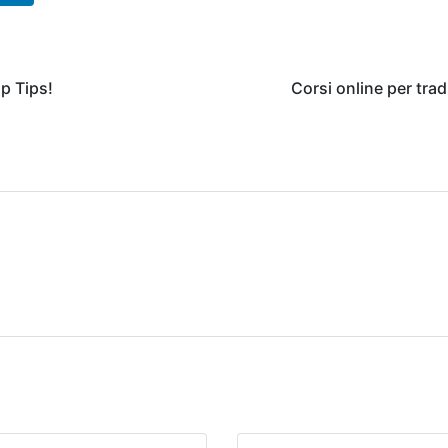
p Tips!
Corsi online per trad