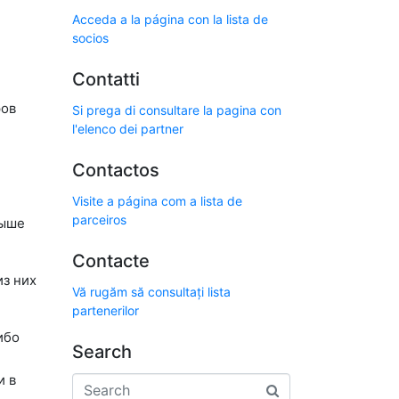
Acceda a la página con la lista de
socios
Contatti
ров
Si prega di consultare la pagina con
l'elenco dei partner
Contactos
Visite a página com a lista de
parceiros
выше
Contacte
из них
Vă rugăm să consultați lista
partenerilor
ибо
Search
и в