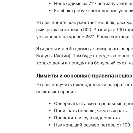
Необходимо за 72 часа запустить б
Кешбэк требует выполнения услови
Чтобы понять, как работает кешбэк, рассмо
выигрыша составила 900. Разница в 100 ед
установлен на уровне 25%, бонус составит 
Эти деньги необходимо активировать воврем
Бонусы (Акции). Там будет представленна с
только деньги попадут на бонусный счет, н
Лимиты и основные правила кешбэ
Чтобы получить еженедельный возврат поте
несколько правил:
Совершать ставки на реальные ден
Проиграть больше, чем выиграть.
Проводить игру в видеослотах.
Наименьший размер потерь от 100.