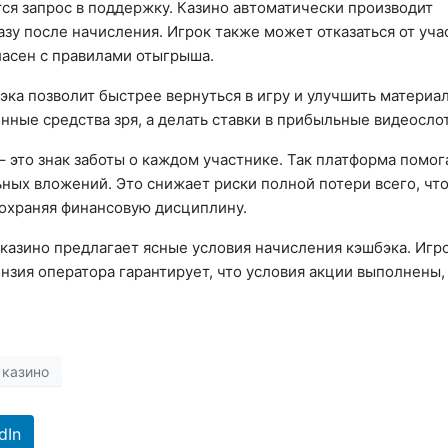
ся запрос в поддержку. Казино автоматически производит
азу после начисления. Игрок также может отказаться от уча
гласен с правилами отыгрыша.
эка позволит быстрее вернуться в игру и улучшить материа
нные средства зря, а делать ставки в прибыльные видеосло
– это знак заботы о каждом участнике. Так платформа помог
ных вложений. Это снижает риски полной потери всего, что
сохраняя финансовую дисциплину.
казино предлагает ясные условия начисления кэшбэка. Игр
нзия оператора гарантирует, что условия акции выполнены,
 казино
dIn