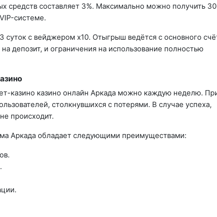
х средств составляет 3%. Максимально можно получить 30
 VIP-системе.
 суток с вейджером х10. Отыгрыш ведётся с основного счё
 на депозит, и ограничения на использование полностью
казино
нет-казино казино онлайн Аркада можно каждую неделю. Пр
льзователей, столкнувшихся с потерями. В случае успеха,
не происходит.
орма Аркада обладает следующими преимуществами:
ов.
.
ции.