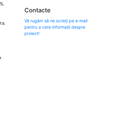
%.
Contacte
Vă rugăm să ne scrieți pe e-mail
та.
pentru a cere informații despre
proiect!
и