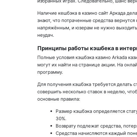
избранных играх. Следовательно, шанс вер
Наличие кешбэка в казино сайт Аркада дел
знают, что потраченные средства вернутся 
напряжённым, и юзерам не нужно выходить
неудач.
Принципы работы кэшбека в интерн
Полные условия кэшбэка казино Arkada ка
могут их найти на странице акции. На он
программу.
Для получения кэшбэка требуется делать с
совершить несколько ставок в неделю, что
основные правила:
Размер кэшбэка определяется стату
30%.
Возврату подлежат средства, поте
Средства начисляются каждый пон