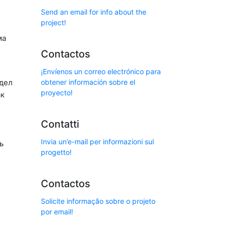
Send an email for info about the
project!
ма
Contactos
¡Envíenos un correo electrónico para
здел
obtener información sobre el
proyecto!
ак
Contatti
Invia un’e-mail per informazioni sul
ь
progetto!
Contactos
Solicite informação sobre o projeto
por email!