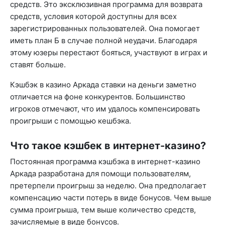
средств. Это эксклюзивная программа для возврата
средств, условия которой доступны для всех
зарегистрированных пользователей. Она помогает
иметь план Б в случае полной неудачи. Благодаря
этому юзеры перестают бояться, участвуют в играх и
ставят больше.
Кэшбэк в казино Аркада ставки на деньги заметно
отличается на фоне конкурентов. Большинство
игроков отмечают, что им удалось компенсировать
проигрыши с помощью кешбэка.
Что такое кэшбек в интернет-казино?
Постоянная программа кэшбэка в интернет-казино
Аркада разработана для помощи пользователям,
претерпели проигрыш за неделю. Она предполагает
компенсацию части потерь в виде бонусов. Чем выше
сумма проигрыша, тем выше количество средств,
зачисляемые в виде бонусов.