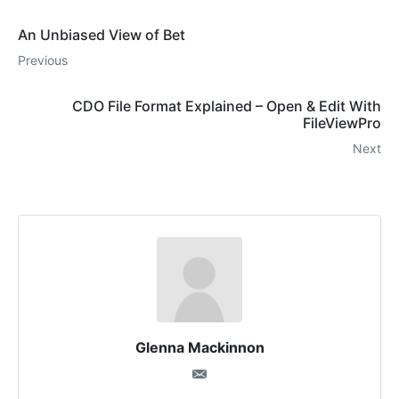
An Unbiased View of Bet
Previous
CDO File Format Explained – Open & Edit With
FileViewPro
Next
Glenna Mackinnon