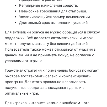
Регулярные начисления средств.
Невысокие требования для отыгрыша.
Увеличивающийся размер компенсации.
Длительный срок выполнения условий.
Для активации бонуса не нужно обращаться в службу
поддержки. Всё делается автоматически, и игрок
может получить выплату без лишних действий.
Пользователь также может отказаться от участия в
данной акции и не принимать бонус, не согласен с
условиями отыгрыша.
Грамотная стратегия к применению бонуса помогает
быстрее восстановить баланс и компенсировать
проигрыш. Для этого правильно использовать
полученные средства, а вкладывать деньги в
оптимальные игры.
Для игроков, интернет-казино с кэшбеком – это