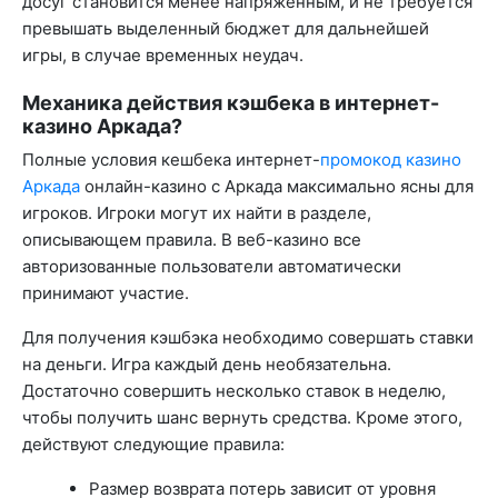
досуг становится менее напряжённым, и не требуется
превышать выделенный бюджет для дальнейшей
игры, в случае временных неудач.
Механика действия кэшбека в интернет-
казино Аркада?
Полные условия кешбека интернет-
промокод казино
Аркада
онлайн-казино с Аркада максимально ясны для
игроков. Игроки могут их найти в разделе,
описывающем правила. В веб-казино все
авторизованные пользователи автоматически
принимают участие.
Для получения кэшбэка необходимо совершать ставки
на деньги. Игра каждый день необязательна.
Достаточно совершить несколько ставок в неделю,
чтобы получить шанс вернуть средства. Кроме этого,
действуют следующие правила:
Размер возврата потерь зависит от уровня